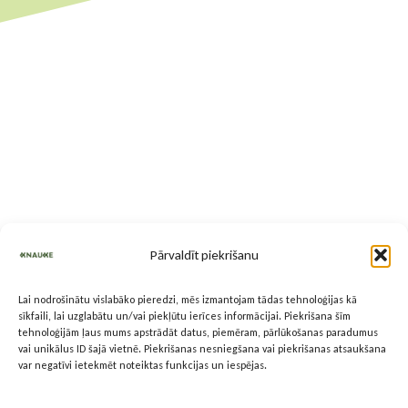
Pārvaldīt piekrišanu
Lai nodrošinātu vislabāko pieredzi, mēs izmantojam tādas tehnoloģijas kā
sīkfaili, lai uzglabātu un/vai piekļūtu ierīces informācijai. Piekrišana šīm
tehnoloģijām ļaus mums apstrādāt datus, piemēram, pārlūkošanas paradumus
vai unikālus ID šajā vietnē. Piekrišanas nesniegšana vai piekrišanas atsaukšana
var negatīvi ietekmēt noteiktas funkcijas un iespējas.