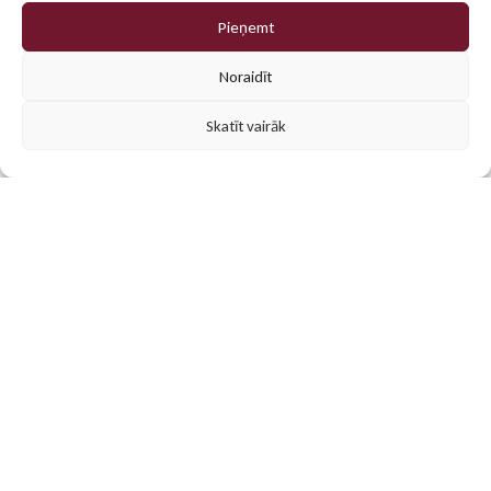
Pieņemt
0
Noraidīt
Skatīt vairāk
Populārākās preces
Mūsu klientu iecienītākās personalizētās dāvanas un
reklāmas materiāli. Atrodi iedvesmu savam projektam!