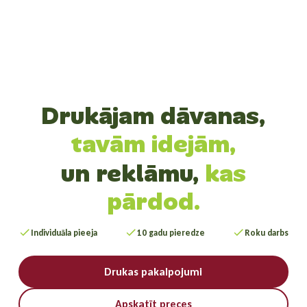
Drukājam dāvanas,
tavām idejām,
un reklāmu,
kas
pārdod.
Individuāla pieeja
10 gadu pieredze
Roku darbs
Drukas pakalpojumi
Apskatīt preces