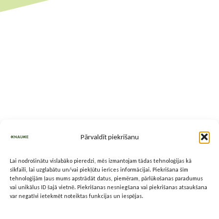
Pārvaldīt piekrišanu
Lai nodrošinātu vislabāko pieredzi, mēs izmantojam tādas tehnoloģijas kā
sīkfaili, lai uzglabātu un/vai piekļūtu ierīces informācijai. Piekrišana šīm
tehnoloģijām ļaus mums apstrādāt datus, piemēram, pārlūkošanas paradumus
vai unikālus ID šajā vietnē. Piekrišanas nesniegšana vai piekrišanas atsaukšana
var negatīvi ietekmēt noteiktas funkcijas un iespējas.