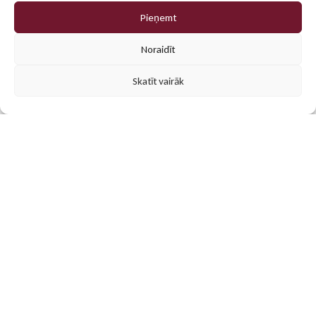
Pieņemt
0
Noraidīt
Skatīt vairāk
Populārākās preces
Mūsu klientu iecienītākās personalizētās dāvanas un
reklāmas materiāli. Atrodi iedvesmu savam projektam!