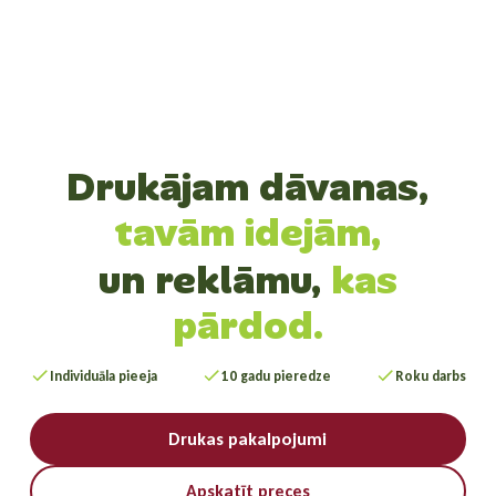
Drukājam dāvanas,
tavām idejām,
un reklāmu,
kas
pārdod.
Individuāla pieeja
10 gadu pieredze
Roku darbs
Drukas pakalpojumi
Apskatīt preces