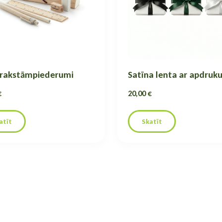
 rakstāmpiederumi
Satīna lenta ar apdruk
€
20,00 €
atīt
Skatīt