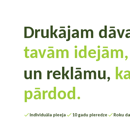
Drukājam dāv
kas priecē,
un reklāmu,
k
pārdod.
Individuāla pieeja
10 gadu pieredze
Roku da