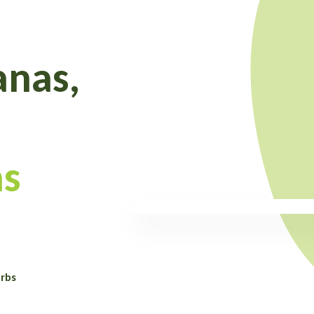
anas,
as
rbs