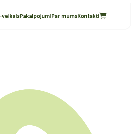
-veikals
Pakalpojumi
Par mums
Kontakti