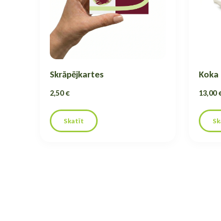
Skrāpējkartes
Koka
2,50 €
13,00 
Skatīt
Sk