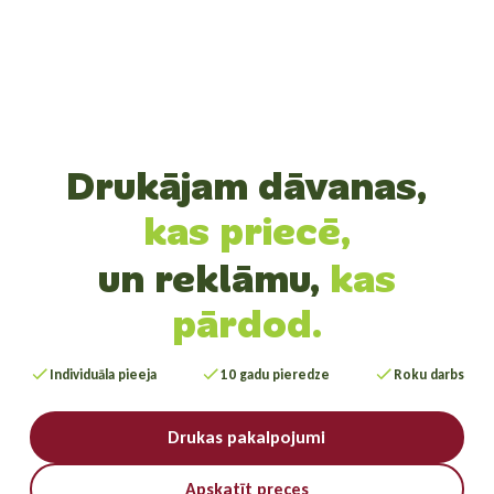
Drukājam dāvanas,
kas priecē,
un reklāmu,
kas
pārdod.
Individuāla pieeja
10 gadu pieredze
Roku darbs
Drukas pakalpojumi
Apskatīt preces