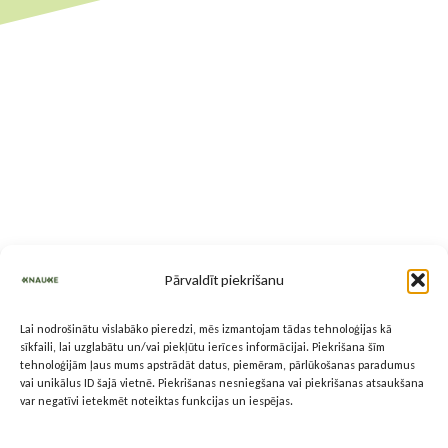
Pārvaldīt piekrišanu
Lai nodrošinātu vislabāko pieredzi, mēs izmantojam tādas tehnoloģijas kā
sīkfaili, lai uzglabātu un/vai piekļūtu ierīces informācijai. Piekrišana šīm
tehnoloģijām ļaus mums apstrādāt datus, piemēram, pārlūkošanas paradumus
vai unikālus ID šajā vietnē. Piekrišanas nesniegšana vai piekrišanas atsaukšana
var negatīvi ietekmēt noteiktas funkcijas un iespējas.