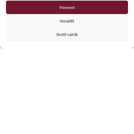
Pieņemt
0
Noraidīt
Skatīt vairāk
Populārākās preces
Mūsu klientu iecienītākās personalizētās dāvanas un
reklāmas materiāli. Atrodi iedvesmu savam projektam!