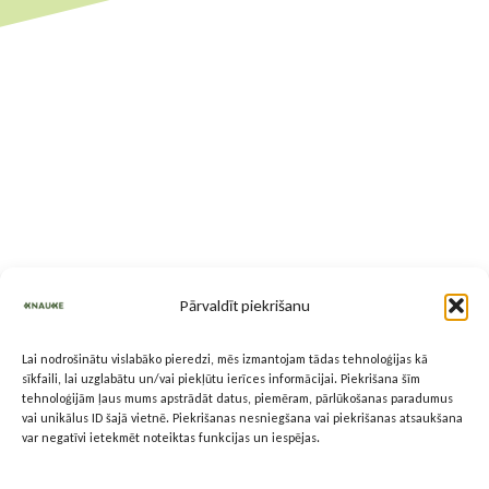
Pārvaldīt piekrišanu
Lai nodrošinātu vislabāko pieredzi, mēs izmantojam tādas tehnoloģijas kā
sīkfaili, lai uzglabātu un/vai piekļūtu ierīces informācijai. Piekrišana šīm
tehnoloģijām ļaus mums apstrādāt datus, piemēram, pārlūkošanas paradumus
vai unikālus ID šajā vietnē. Piekrišanas nesniegšana vai piekrišanas atsaukšana
var negatīvi ietekmēt noteiktas funkcijas un iespējas.