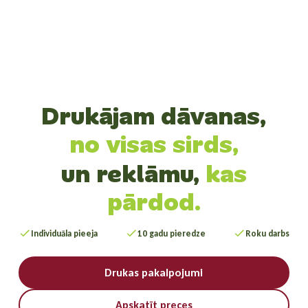
Drukājam dāvanas,
tavām idejām,
un reklāmu,
kas
pārdod.
Individuāla pieeja
10 gadu pieredze
Roku darbs
Drukas pakalpojumi
Apskatīt preces