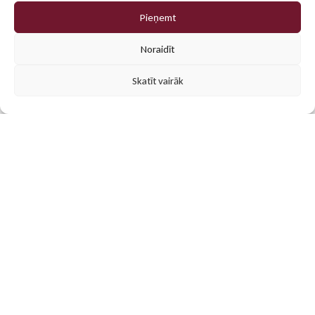
Pieņemt
0
Noraidīt
Skatīt vairāk
Populārākās preces
Mūsu klientu iecienītākās personalizētās dāvanas un
reklāmas materiāli. Atrodi iedvesmu savam projektam!