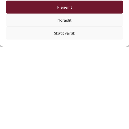
Pieņemt
0
Noraidīt
Skatīt vairāk
Populārākās preces
Mūsu klientu iecienītākās personalizētās dāvanas un
reklāmas materiāli. Atrodi iedvesmu savam projektam!