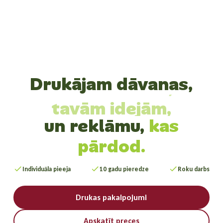
Drukājam dāvanas,
tavām idejām,
un reklāmu,
kas
pārdod.
Individuāla pieeja
10 gadu pieredze
Roku darbs
Drukas pakalpojumi
Apskatīt preces