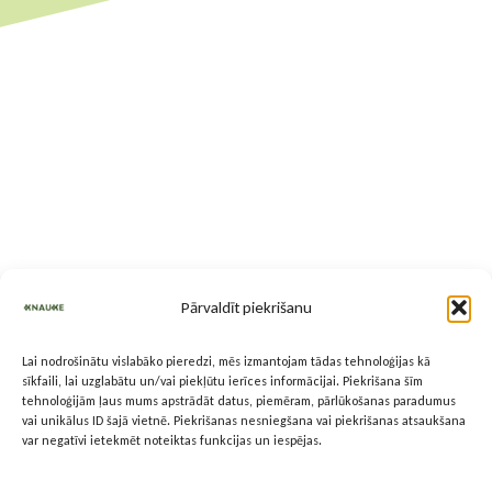
Pārvaldīt piekrišanu
Lai nodrošinātu vislabāko pieredzi, mēs izmantojam tādas tehnoloģijas kā
sīkfaili, lai uzglabātu un/vai piekļūtu ierīces informācijai. Piekrišana šīm
tehnoloģijām ļaus mums apstrādāt datus, piemēram, pārlūkošanas paradumus
vai unikālus ID šajā vietnē. Piekrišanas nesniegšana vai piekrišanas atsaukšana
var negatīvi ietekmēt noteiktas funkcijas un iespējas.