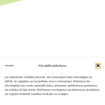
Pārvaldīt piekrišanu
Lai nodrošinātu vislabāko pieredzi, mēs izmantojam tādas tehnoloģijas kā
sīkfaili, lai uzglabātu un/vai piekļūtu ierīces informācijai. Piekrišana šīm
tehnoloģijām ļaus mums apstrādāt datus, piemēram, pārlūkošanas paradumus
vai unikālus ID šajā vietnē. Piekrišanas nesniegšana vai piekrišanas atsaukšana
var negatīvi ietekmēt noteiktas funkcijas un iespējas.