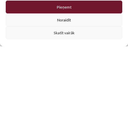
Pieņemt
0
Noraidīt
Skatīt vairāk
Populārākās preces
Mūsu klientu iecienītākās personalizētās dāvanas un
reklāmas materiāli. Atrodi iedvesmu savam projektam!