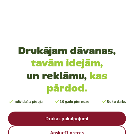
Drukājam dāvanas,
tavām idejām,
un reklāmu,
kas
pārdod.
Individuāla pieeja
10 gadu pieredze
Roku darbs
Drukas pakalpojumi
Apskatīt preces