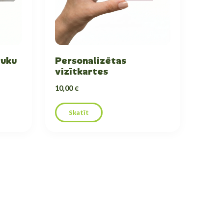
ruku
Personalizētas
vizītkartes
10,00 €
Skatīt