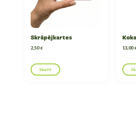
Skrāpējkartes
Koka
2,50 €
13,00 
Skatīt
Sk