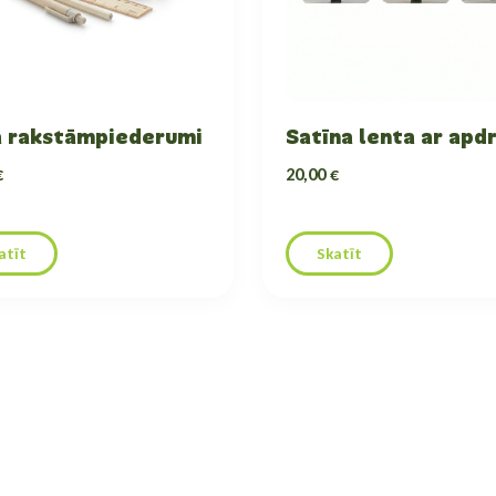
 rakstāmpiederumi
Satīna lenta ar apd
€
20,00 €
atīt
Skatīt