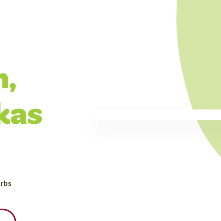
kas
rbs