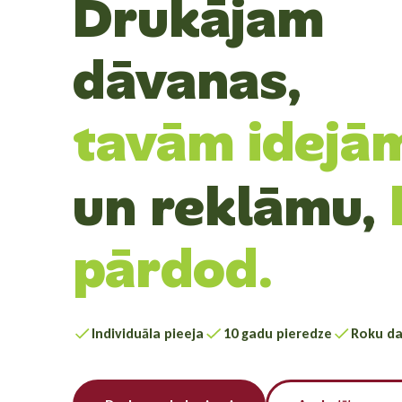
Drukājam
dāvanas,
kas priecē,
un reklāmu,
pārdod.
Individuāla pieeja
10 gadu pieredze
Roku da