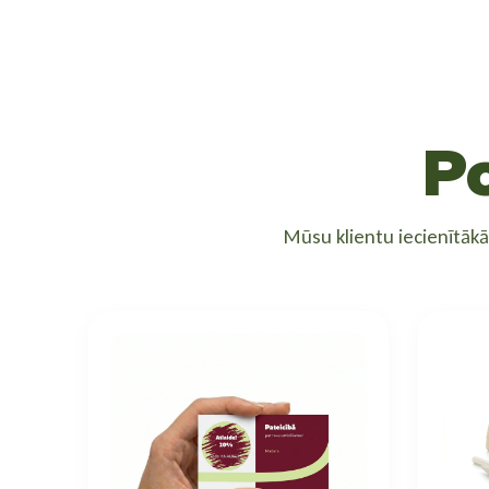
P
Mūsu klientu iecienītāk