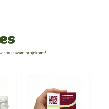
es
edvesmu savam projektam!