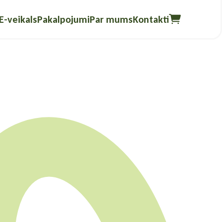
E-veikals
Pakalpojumi
Par mums
Kontakti