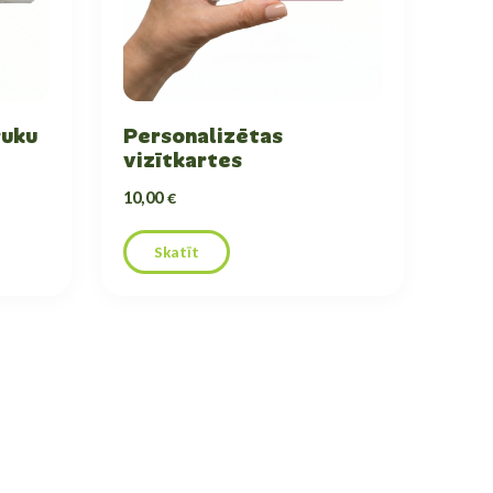
ruku
Personalizētas
vizītkartes
10,00 €
Skatīt