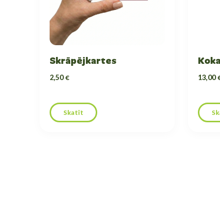
Skrāpējkartes
Koka
2,50 €
13,00 
Skatīt
Sk