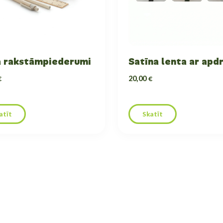
 rakstāmpiederumi
Satīna lenta ar apd
€
20,00 €
atīt
Skatīt