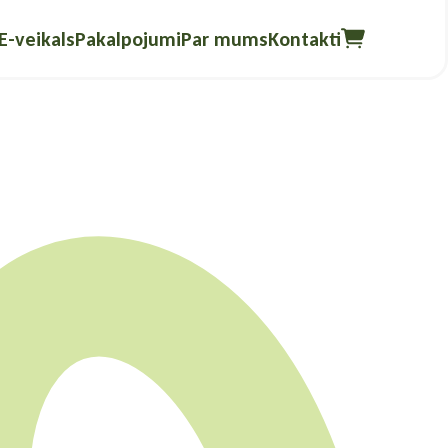
E-veikals
Pakalpojumi
Par mums
Kontakti