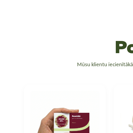
P
Mūsu klientu iecienītāk