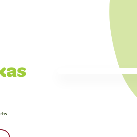
kas
rbs