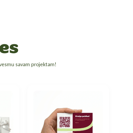
es
edvesmu savam projektam!